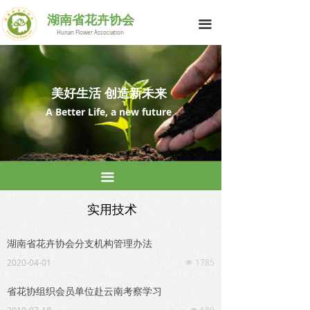
网站首页
新品推荐
湖南省花卉协会
끀
Hunan Flower Association
花协简介
花卉标准
行业动态
实用技术
美好生活 创造新未来
供求信息
A Better Life, a new future
花与生活
科技之窗
끀
湘花荟萃
实用技术
会员中心
湖南省花卉协会分支机构管理办法
2020-04-01
联系我们
1785
넶
省花协组织会员单位赴云南考察学习