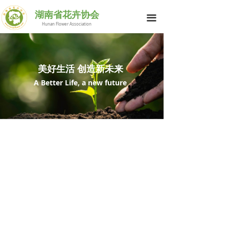
网站首页
湖南省花卉协会
끀
Hunan Flower Association
花协简介
行业动态
美好生活 创造新未来
供求信息
A Better Life, a new future
花与生活
科技之窗
湘花荟萃
会员中心
联系我们