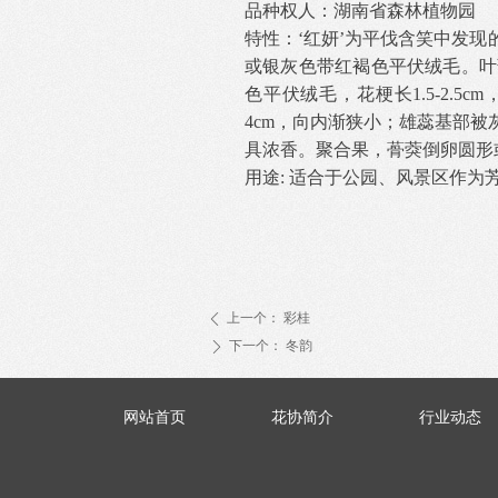
品种权人：湖南省森林植物园
特性：
‘红妍’为平伐含笑中发
或银灰色带红褐色平伏绒毛。叶
色平伏绒毛，花梗长1.5-2.5cm
4cm
，向内渐狭小；雄蕊基部被
具浓香。聚合果，蓇葖倒卵圆形
用途
: 适合于公园、风景区作
上一个：
彩桂
ꄴ
下一个：
冬韵
ꄲ
网站首页
花协简介
行业动态