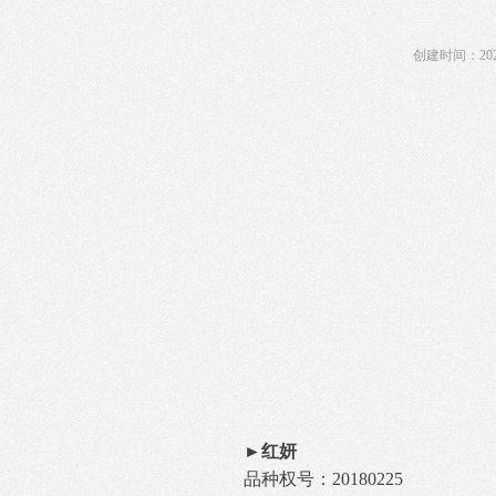
创建时间：
20
►红妍
品种权号：
20180225