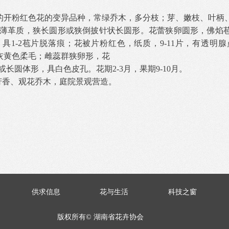
现的开粉红色花的变异品种，常绿乔木，多分枝；芽、嫩枝、叶柄
薄革质，狭长圆形或狭倒披针状长圆形。花蕾狭卵圆形，佛焰
，具
1-2苞片脱落痕；花被片粉红色，纸质，9-11片，有透明腺
灰黄色柔毛；雌蕊群狭卵形，花
或长圆体形，具白色皮孔。花期
2-3月，果期9-10月。
为芳香、观花乔木，庭院景观营造。
供求信息
花与生活
科技之窗
版权所有©
湖南省花卉协会