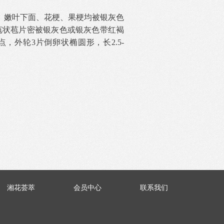
、嫩叶下面、花梗、果梗均被银灰色
苞状苞片密被银灰色或银灰色带红褐
点，外轮3片倒卵状椭圆形，长2.5-
湘花荟萃
会员中心
联系我们