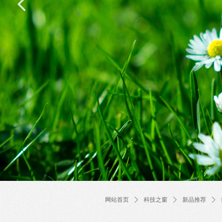
넳
网站首页
ꄲ
科技之窗
ꄲ
新品推荐
ꄲ