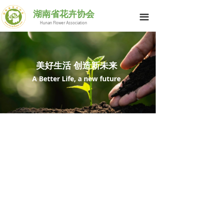
网站首页
湖南省花卉协会
끀
Hunan Flower Association
花协简介
行业动态
美好生活 创造新未来
供求信息
A Better Life, a new future
花与生活
科技之窗
湘花荟萃
会员中心
联系我们