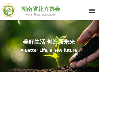
网站首页
湖南省花卉协会
끀
Hunan Flower Association
花协简介
行业动态
美好生活 创造新未来
供求信息
A Better Life, a new future
花与生活
科技之窗
湘花荟萃
会员中心
联系我们