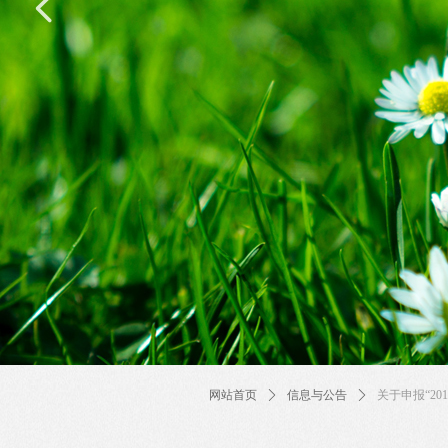
넳
网站首页
ꄲ
信息与公告
ꄲ
关于申报“20