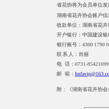
省花协
将为
会员单位
发
湖南省花卉协会账户信
收款单位：湖南省花卉
开户银行：中国建设银
银行账号：
4300 1790 0
联
系
人：肖丽
电
话：
0731-85421699
邮
箱：
hnfavip@163.c
附：《湖南省花卉协会