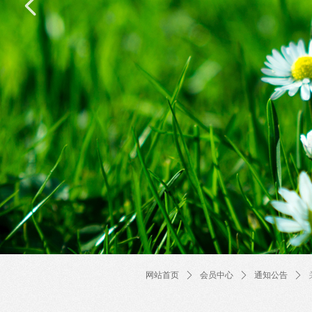
넳
网站首页
ꄲ
会员中心
ꄲ
通知公告
ꄲ