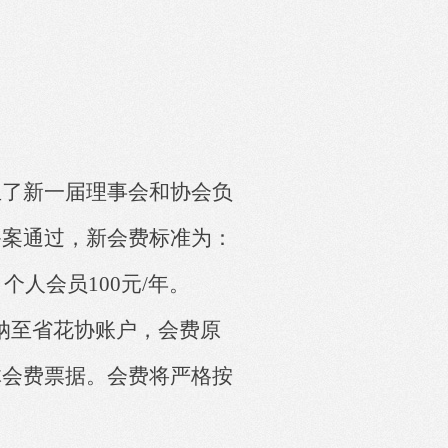
生了新一届理事会和协会负
备案通过，新会费标准为：
，个人会员100元/年。
纳至
省花协账户
，
会费
原
体
会费
票据。
会费将严格按