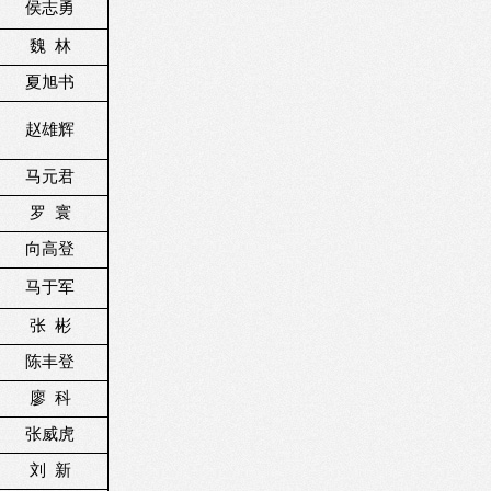
侯志勇
魏
林
夏旭书
赵雄辉
马元君
罗
寰
向高登
马于军
张
彬
陈丰登
廖
科
张威虎
刘
新