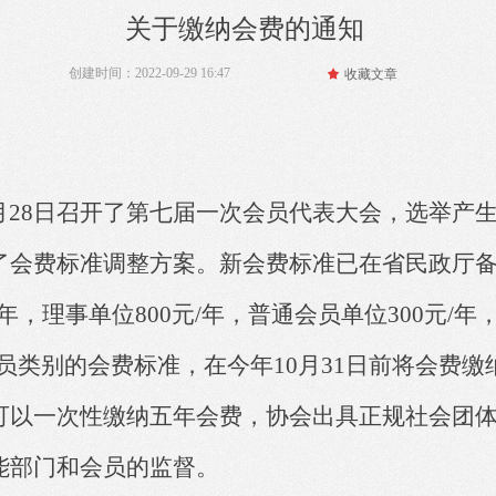
关于缴纳会费的通知
创建时间：
2022-09-29
16:47
끄
收藏文章
月
28日
召开了第
七
届
一次
会员代表大会，选举产
了会费标准调整方案
。
新会费标准已在省民政厅
元/年，理事单位800元/年，普通会员单位300元/年
员类别
的
会费标准，
在
今年
10
月
31
日前将会费
缴
可以一次性缴纳五年会费，
协会
出具正规社
会团
能部门和会员的监督。