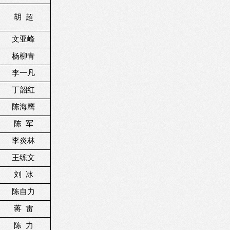
胡
超
文亚峰
杨柳青
李一凡
丁韶红
陈海鹰
陈
军
李炎林
王练文
刘
冰
陈自力
蒋
雷
陈
力