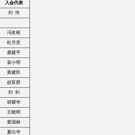
入会代表
刘
玮
冯友根
杜月意
龚建平
裴小明
黄建民
赵富群
刘
剑
胡耀华
王晓明
黄国林
夏白华