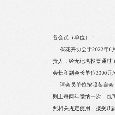
各会员
（
单位
）
：
省花卉协会于
20
22
年
6
责人，
经无记名投票
通过
会长和副会长单位
3000
请会员单位按照
各自
会
则上每两年缴纳一次，也
照相关规定使用，接受职