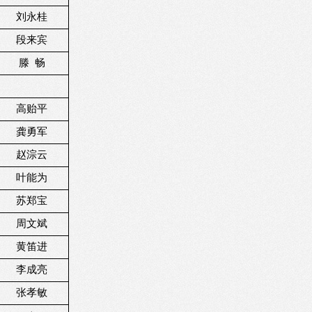
刘永桂
段来宾
滕
畅
高贻平
龚勇军
赵淙云
叶能为
苏郑宝
周文斌
黄笛进
李成亮
张孝敏