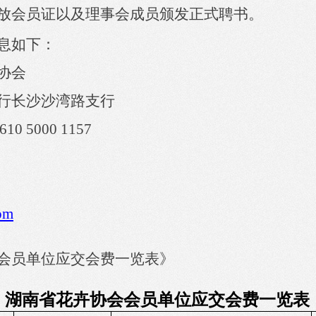
放会员证以及
理事
会成员颁发正式聘书。
息如下：
协会
行长沙沙湾路支行
610 5000 1157
om
会员
单位
应交会费一览表》
湖南省花卉协会会员
单位
应交会费一览表