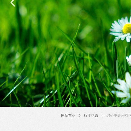
넳
网站首页
ꄲ
行业动态
ꄲ
绿心中央公园