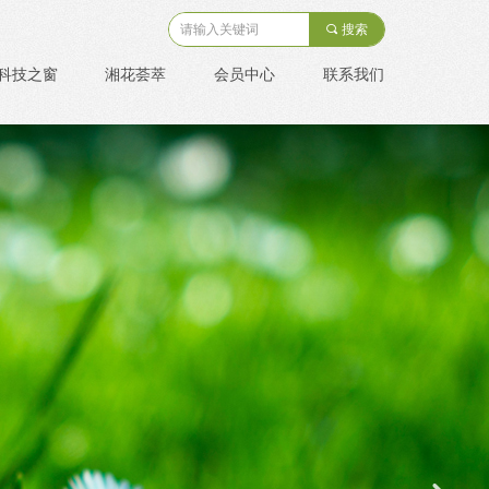
끠
搜索
科技之窗
湘花荟萃
会员中心
联系我们
来