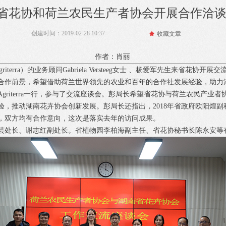
省花协和荷兰农民生产者协会开展合作洽
创建时间：
2019-02-28
10:37
끄
收藏文章
作者：肖丽
terra）的业务顾问Gabriela Versteeg女士 、杨爱军先生来省花协开展
合作前景，希望借助荷兰世界领先的农业和百年的合作社发展经验，助力
griterra一行，参与了交流座谈会。彭局长希望省花协与荷兰农民产业
验，推动湖南花卉协会创新发展。彭局长还指出，2018年省政府欧阳煌
，双方均有合作意向，这次是落实去年的访问成果。
芸处长、谢志红副处长。省植物园李柏海副主任、省花协秘书长陈永安等