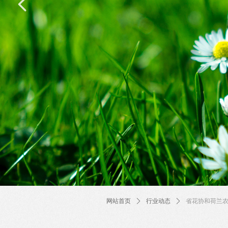
넳
网站首页
ꄲ
行业动态
ꄲ
省花协和荷兰