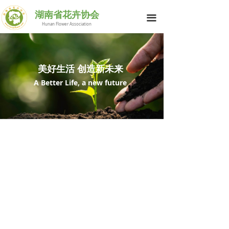
网站首页
湖南省花卉协会
끀
Hunan Flower Association
花协简介
行业动态
美好生活 创造新未来
供求信息
A Better Life, a new future
花与生活
科技之窗
湘花荟萃
会员中心
联系我们